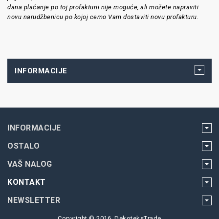
dana plaćanje po toj profakturii nije moguće, ali možete napraviti
novu narudžbenicu po kojoj cemo Vam dostaviti novu profakturu.
INFORMACIJE
INFORMACIJE
OSTALO
VAŠ NALOG
KONTAKT
NEWSLETTER
Copyright © 2016, DekoteksTrade