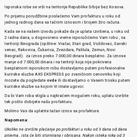
Isporuka robe se vrši na teritorije Republike Srbije bez Kosova.
Po prijemu porudžbine poslaćemo Vam profakturu u roku od
jednog radnog dana sa tačnim iznosom i brojem žiro računa.
Kada se na našem izvodu pokaže da je uplata izvršena, u roku od
2 radna dana, u dogovoreno vreme isporučićemo Vam robu , na
teritoriji Beograda (opštine: Vračar, Stari grad, Voždovac, Savski
venac, Rakovica, Čukarica, Zvezdara, Palilula, Zemun, Novi
Beograd). za iznos preko 7.000,00 dinara besplatno. Za iznose
manje od 7.000,00 dinara i na teritiriji koja nije pokrivena
besplatnom isporukom robu dostavljamo putem profesionalne
kurirske sluzbe AXS EKSPRESS po zvaničnom cenovniku koji
mozete da pogledate
ovde
ili dostavljamo o Vasem trosku putem
kurirske sluzbe sa kojom Vi imate ugovor.
Da bi Vam roba stigla u najkraćem mogućem roku, uplatu izvršite
tek pošto dobijete našu profakturu.
Molimo Vas da uplatite tačan iznos sa profakture.
Napomena
:
Ukoliko ne izvršite plaćanje po profakturi u roku od 3 dana od dana
prijema , ista će biti stornirana i obrisana. Nakon isteka roka od 3