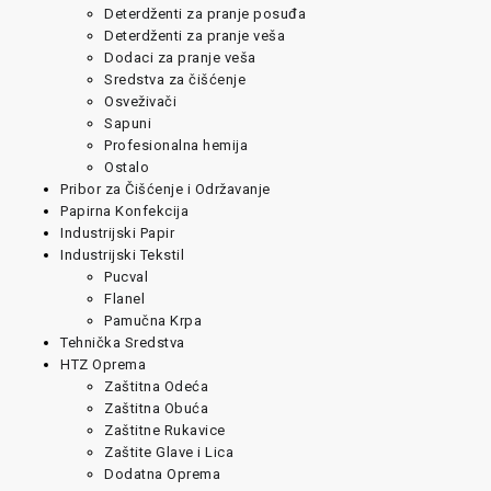
Deterdženti za pranje posuđa
Deterdženti za pranje veša
Dodaci za pranje veša
Sredstva za čišćenje
Osveživači
Sapuni
Profesionalna hemija
Ostalo
Pribor za Čišćenje i Održavanje
Papirna Konfekcija
Industrijski Papir
Industrijski Tekstil
Pucval
Flanel
Pamučna Krpa
Tehnička Sredstva
HTZ Oprema
Zaštitna Odeća
Zaštitna Obuća
Zaštitne Rukavice
Zaštite Glave i Lica
Dodatna Oprema