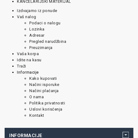
KANCELARIJSKI MATERIJAL
Izdvajamo iz ponude
Vaš nalog
Podaci o nalogu
Lozinka
Adresar
Pregled narudžbina
Preuzimanja
Vaša korpa
Idite na kasu
Traži
Informacije
Kako kupovati
Načini isporuke
Načini plaćanja
O nama
Politika privatnosti
Uslovi korisćenja
Kontakt
INFORMACIJE